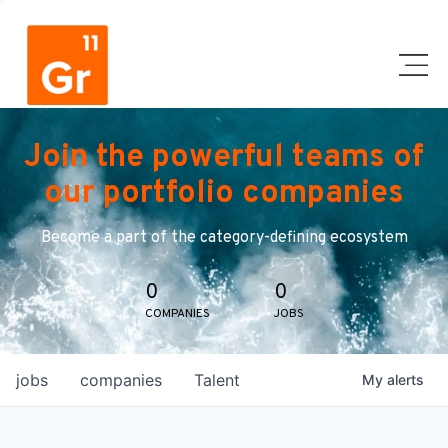
Join the powerful teams of
our portfolio companies
Become a part of the category-defining ecosystem
0
0
COMPANIES
JOBS
jobs
companies
Talent
My
alerts