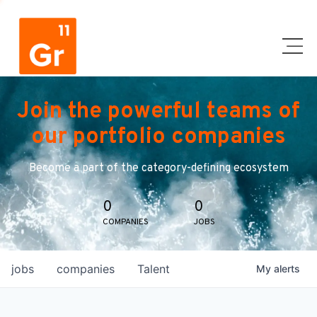
Join the powerful teams of
our portfolio companies
Become a part of the category-defining ecosystem
0
0
COMPANIES
JOBS
jobs
companies
Talent
My
alerts