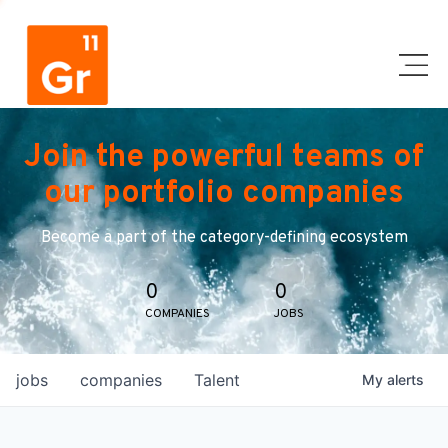
Join the powerful teams of
our portfolio companies
Become a part of the category-defining ecosystem
0
0
COMPANIES
JOBS
jobs
companies
Talent
My
alerts