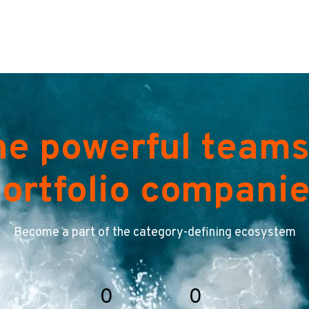
he powerful teams
ortfolio compani
Become a part of the category-defining ecosystem
0
0