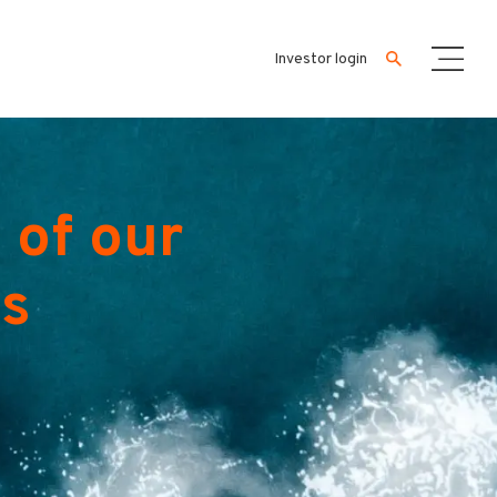
Investor login
 of our
es