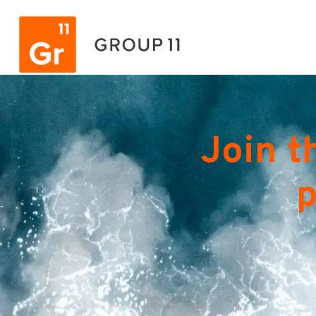
Join t
p