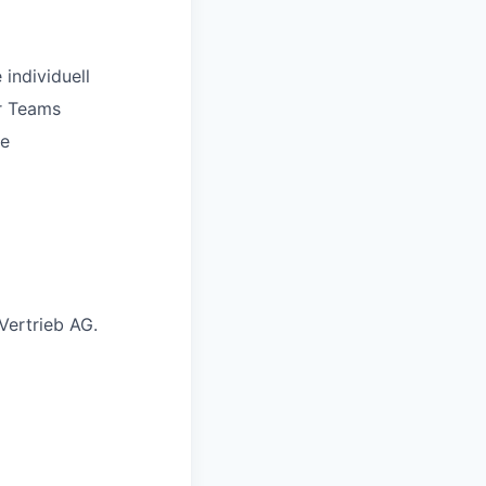
individuell
er Teams
ve
ertrieb AG.