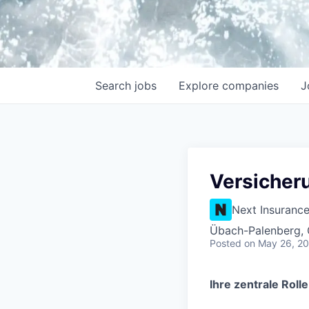
Search
jobs
Explore
companies
J
Versicheru
Next Insuranc
Übach-Palenberg,
Posted
on May 26, 2
Ihre zentrale Rolle