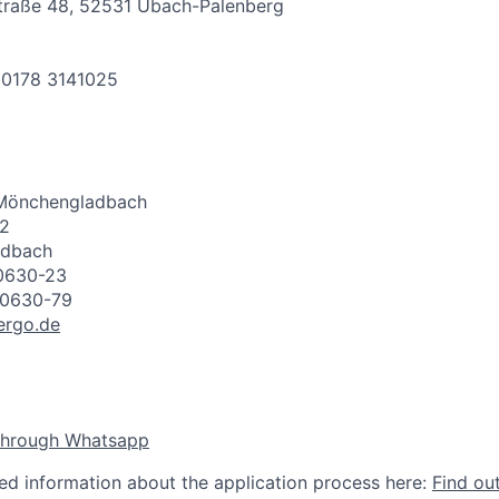
traße 48, 52531 Übach-Palenberg
 0178 3141025
 Mönchengladbach
32
adbach
40630-23
40630-79
ergo.de
through Whatsapp
led information about the application process here:
Find ou