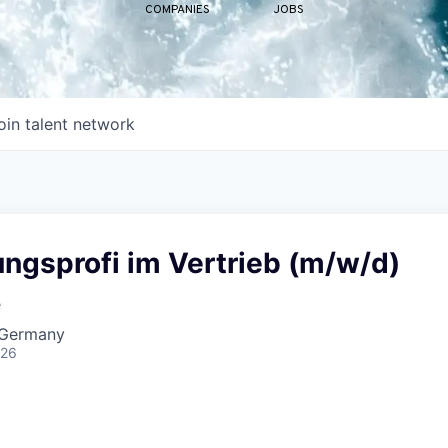
COMPANIES
JOBS
oin talent network
ngsprofi im Vertrieb (m/w/d)
e
 Germany
026