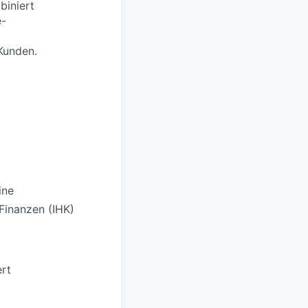
biniert
e-
Kunden.
ine
Finanzen (IHK)
ert