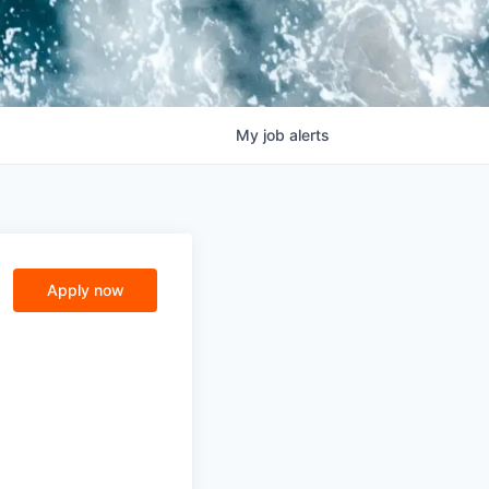
My
job
alerts
Apply now