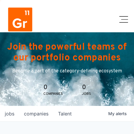
Join the powerful teams of
our portfolio companies
Become a part of the category-defining ecosystem
0
0
COMPANIES
JOBS
jobs
companies
Talent
My
alerts