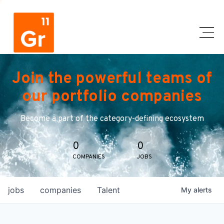
Join the powerful teams of
our portfolio companies
Become a part of the category-defining ecosystem
0
0
COMPANIES
JOBS
jobs
companies
Talent
My
alerts