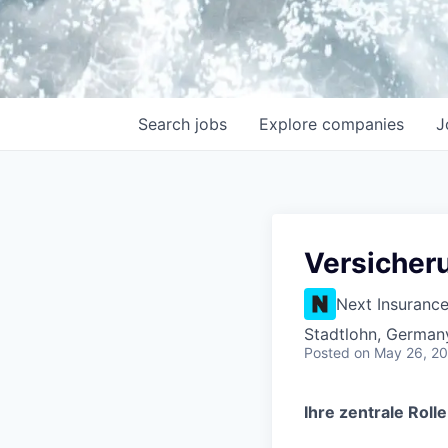
Search
jobs
Explore
companies
J
Versicheru
Next Insuranc
Stadtlohn, German
Posted
on May 26, 2
Ihre zentrale Rolle