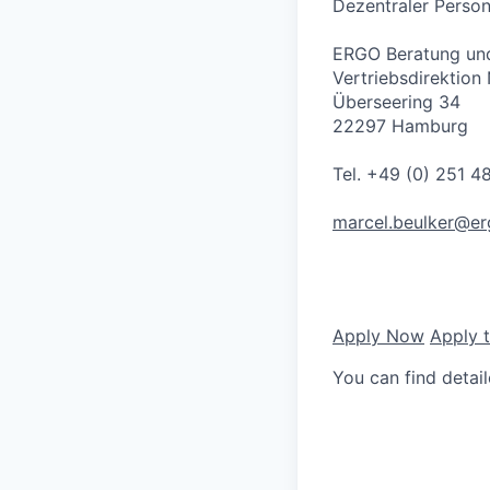
Dezentraler Person
ERGO Beratung und
Vertriebsdirektion
Überseering 34
22297 Hamburg
Tel. +49 (0) 251 4
marcel.beulker@er
Apply Now
Apply 
You can find detai