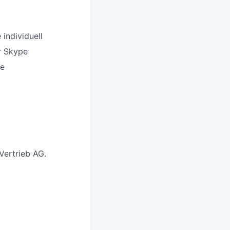
individuell
r Skype
ve
ertrieb AG.