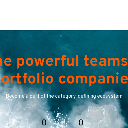
he powerful teams
ortfolio compani
Become a part of the category-defining ecosystem
0
0