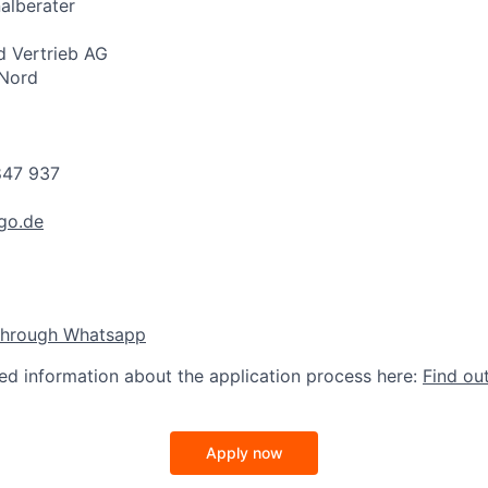
alberater
 Vertrieb AG
 Nord
847 937
go.de
through Whatsapp
led information about the application process here:
Find ou
Apply now