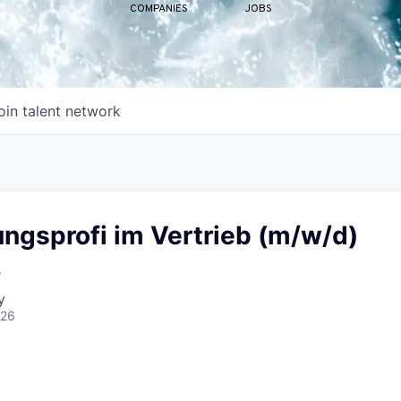
COMPANIES
JOBS
oin talent network
ngsprofi im Vertrieb (m/w/d)
e
y
026