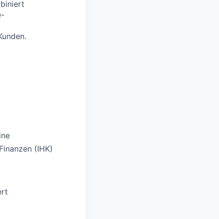
biniert
e-
Kunden.
ine
Finanzen (IHK)
ert