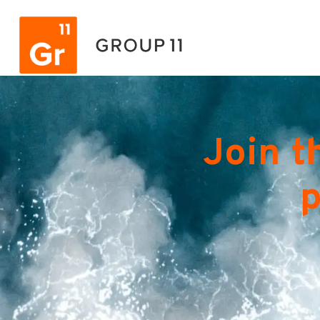
Join t
p