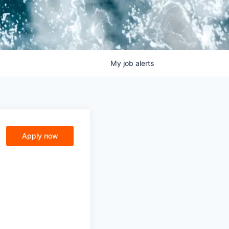
My
job
alerts
Apply now