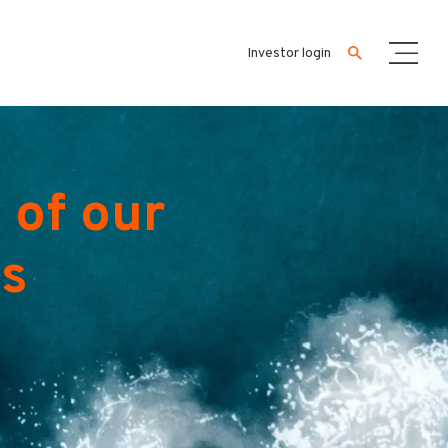
Investor login
 of our
es