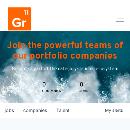
Join the powerful teams of
our portfolio companies
Become a part of the category-defining ecosystem
0
0
COMPANIES
JOBS
jobs
companies
Talent
My
alerts