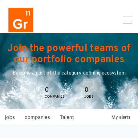
Join the powerful teams of
our portfolio companies
Become a part of the category-defining ecosystem
0
0
COMPANIES
JOBS
jobs
companies
Talent
My
alerts