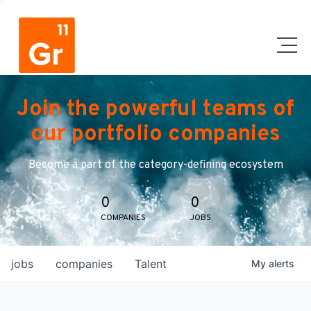
Join the powerful teams of
our portfolio companies
Become a part of the category-defining ecosystem
0
0
COMPANIES
JOBS
jobs
companies
Talent
My
alerts