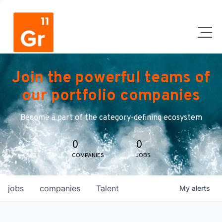
Join the powerful teams of
our portfolio companies
Become a part of the category-defining ecosystem
0
0
COMPANIES
JOBS
jobs
companies
Talent
My
alerts