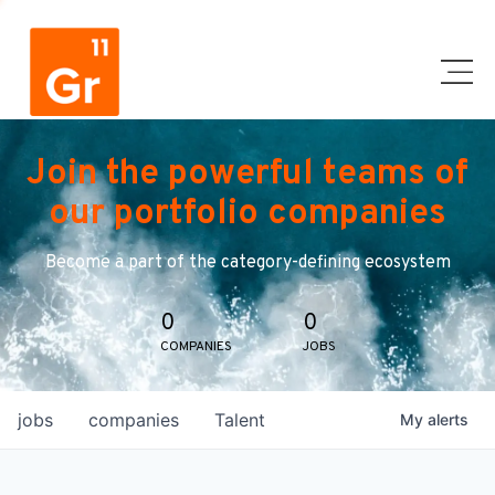
Join the powerful teams of
our portfolio companies
Become a part of the category-defining ecosystem
0
0
COMPANIES
JOBS
jobs
companies
Talent
My
alerts