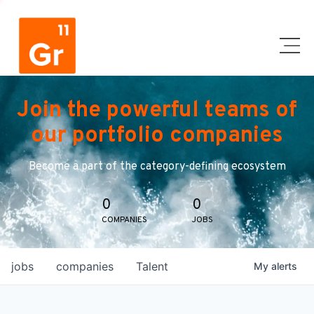
Join the powerful teams of
our portfolio companies
Become a part of the category-defining ecosystem
0
0
COMPANIES
JOBS
jobs
companies
Talent
My
alerts