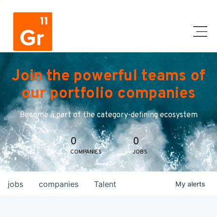
Join the powerful teams of
our portfolio companies
Become a part of the category-defining ecosystem
0
0
COMPANIES
JOBS
jobs
companies
Talent
My
alerts