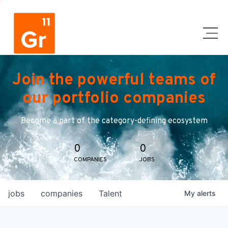
Join the powerful teams of
our portfolio companies
Become a part of the category-defining ecosystem
0
0
COMPANIES
JOBS
jobs
companies
Talent
My
alerts