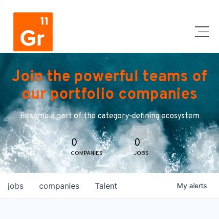
Join the powerful teams of
our portfolio companies
Become a part of the category-defining ecosystem
0
0
COMPANIES
JOBS
jobs
companies
Talent
My
alerts