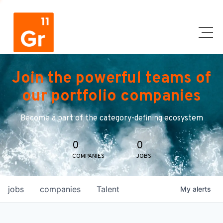
Join the powerful teams of
our portfolio companies
Become a part of the category-defining ecosystem
0
0
COMPANIES
JOBS
jobs
companies
Talent
My
alerts