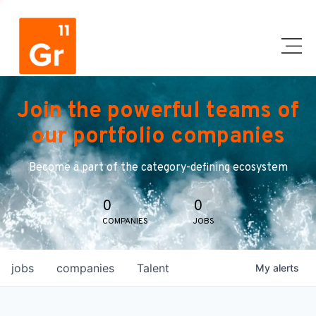
Join the powerful teams of
our portfolio companies
Become a part of the category-defining ecosystem
0
0
COMPANIES
JOBS
jobs
companies
Talent
My
alerts