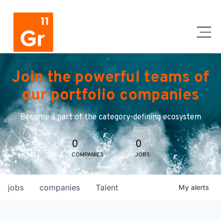
Join the powerful teams of
our portfolio companies
Become a part of the category-defining ecosystem
0
0
COMPANIES
JOBS
jobs
companies
Talent
My
alerts