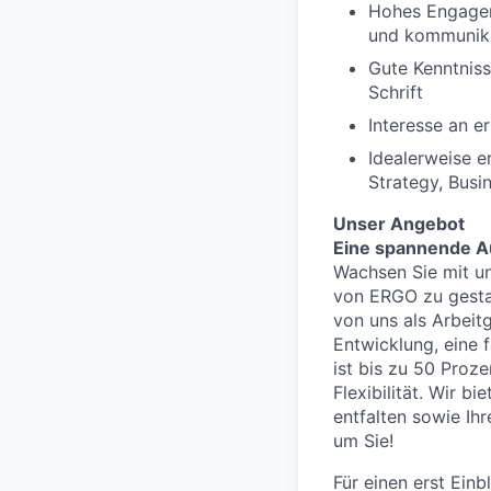
Hohes Engageme
und kommunika
Gute Kenntniss
Schrift
Interesse an e
Idealerweise e
Strategy, Bus
Unser Angebot
Eine spannende Au
Wachsen Sie mit un
von ERGO zu gestal
von uns als Arbeitg
Entwicklung, eine 
ist bis zu 50 Proz
Flexibilität. Wir b
entfalten sowie Ih
um Sie!
Für einen erst Einb