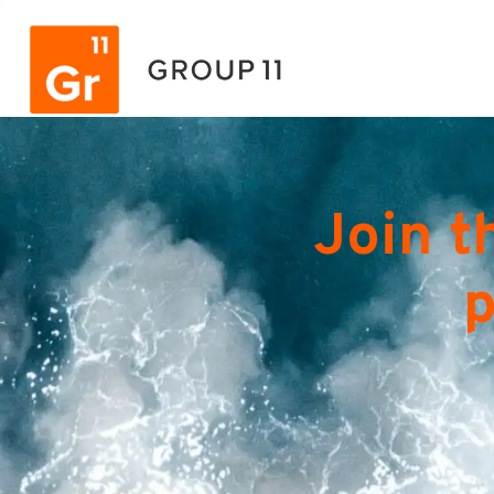
Join t
p