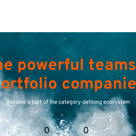
he powerful teams
ortfolio compani
Become a part of the category-defining ecosystem
0
0