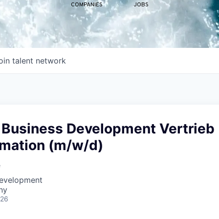
COMPANIES
JOBS
oin talent network
t Business Development Vertrieb
rmation (m/w/d)
e
Development
ny
026