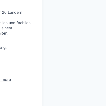
r 20 Ländern
lich und fachlich
t einem
lten.
ung.
.
t more