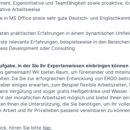
nt, Eigeninitiative und Teamfähigkeit sowie proaktive, lö
tive Arbeitsweise
e in MS Office sowie sehr gute Deutsch- und Englischkennt
rsten praktischen Erfahrungen in einem dynamischen Umfel
rste relevante Erfahrungen, beispielsweise in den Bereiche
iness Development oder Consulting
fgabe, in der Sie Ihr Expertenwissen einbringen können
s gemeinsam! Wir bieten Raum, um füreinander und miteina
ten. Da Sie zur erfolgreichen Entwicklung von ERGO beitr
eber einiges erwarten, zum Beispiel flexible Arbeitszeiten,
faire Vergütung und sogar gratis Heißgetränke und Wasser.
ent der monatlichen Arbeitszeit möglich und bietet Ihnen e
ieten Ihnen die Unterstützung, die Sie benötigen, um Ihr volle
re Arbeit und Ihr Privatleben passend vereinbaren zu könne
lick, hören Sie bitte
hier.