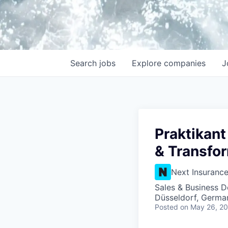
Search
jobs
Explore
companies
J
Praktikan
& Transfo
Next Insuranc
Sales & Business 
Düsseldorf, Germa
Posted
on May 26, 2