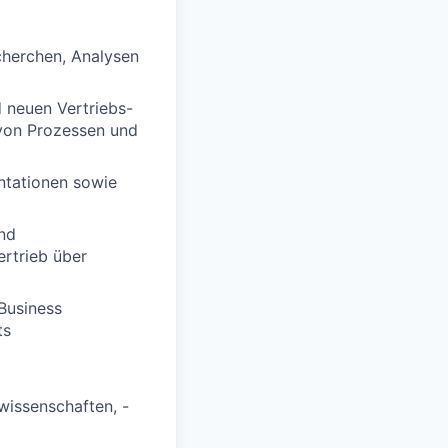
cherchen, Analysen
 neuen Vertriebs-
 von Prozessen und
tationen sowie
und
rtrieb über
Business
ts
wissenschaften, -