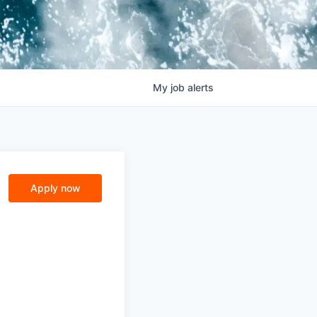
My
job
alerts
Apply now