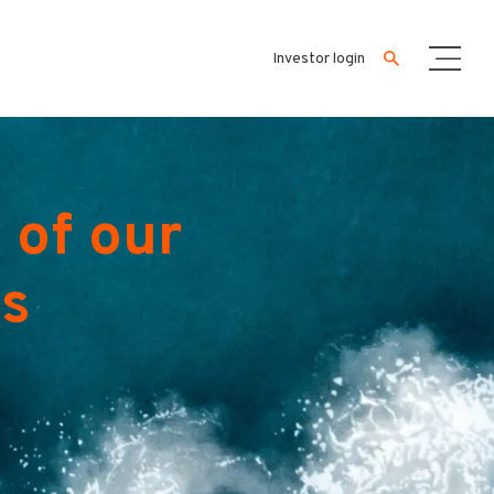
Investor login
 of our
es