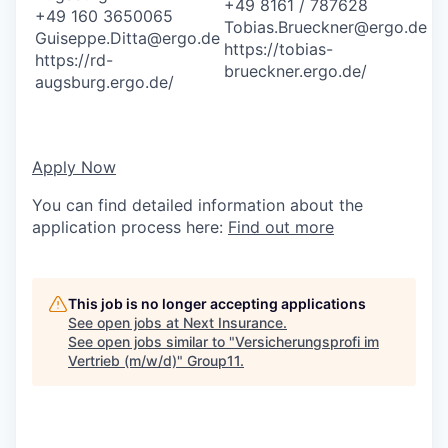
+49 8161 / 787628
+49 160 3650065
Tobias.Brueckner@ergo.de
Guiseppe.Ditta@ergo.de
https://tobias-
https://rd-
brueckner.ergo.de/
augsburg.ergo.de/
Apply Now
You can find detailed information about the
application process here:
Find out more
This job is no longer accepting applications
See open jobs at
Next Insurance
.
See open jobs similar to "
Versicherungsprofi im
Vertrieb (m/w/d)
"
Group11
.