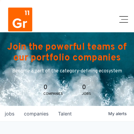
Join the powerful teams of
our portfolio companies
Become a part of the category-defining ecosystem
0
0
COMPANIES
JOBS
jobs
companies
Talent
My
alerts