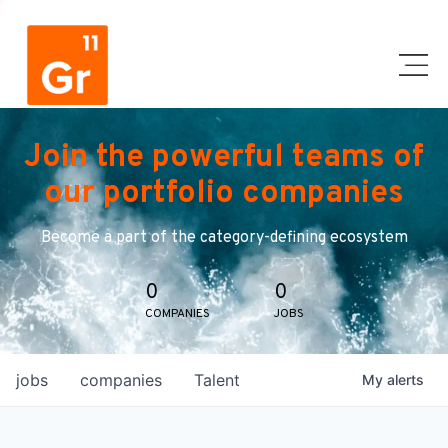
Join the powerful teams of
our portfolio companies
Become a part of the category-defining ecosystem
0
0
COMPANIES
JOBS
jobs
companies
Talent
My
alerts