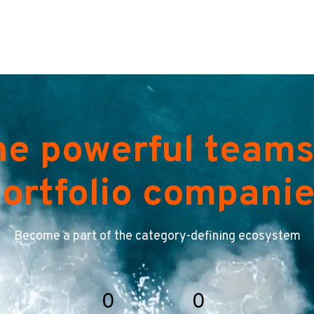
he powerful teams
ortfolio compani
Become a part of the category-defining ecosystem
0
0