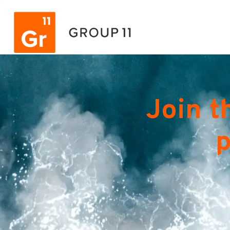
Join t
p