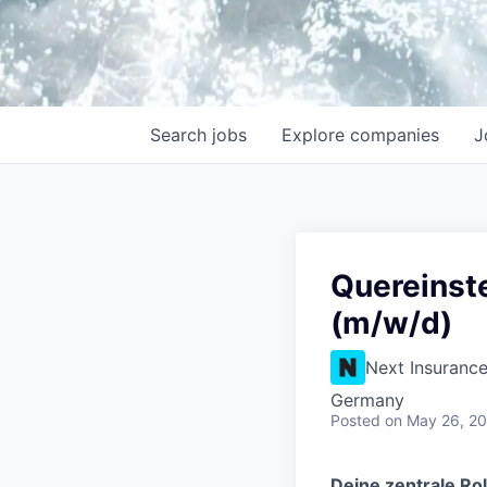
Search
jobs
Explore
companies
J
Quereinst
(m/w/d)
Next Insuranc
Germany
Posted
on May 26, 2
Deine zentrale Rol