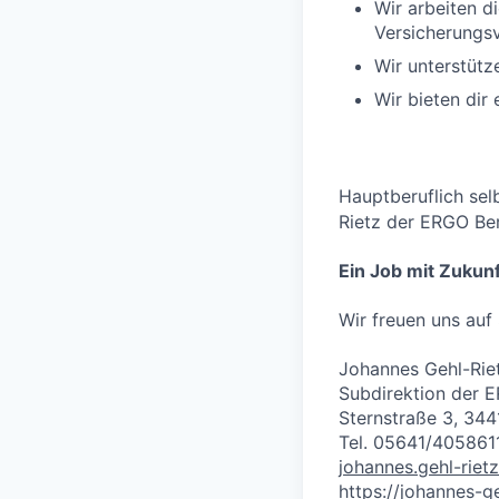
Wir arbeiten 
Versicherungsv
Wir unterstüt
Wir bieten dir
Hauptberuflich sel
Rietz der ERGO Ber
Ein Job mit Zukunf
Wir freuen uns auf 
Johannes Gehl-Rie
Subdirektion der 
Sternstraße 3, 34
Tel. 05641/405861
johannes.gehl-rie
https://johannes-ge