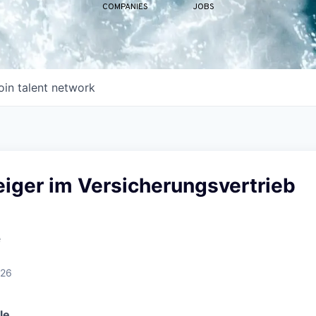
COMPANIES
JOBS
oin talent network
eiger im Versicherungsvertrieb
e
026
le