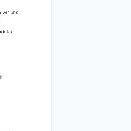
 wir uns
.
odukte
ch