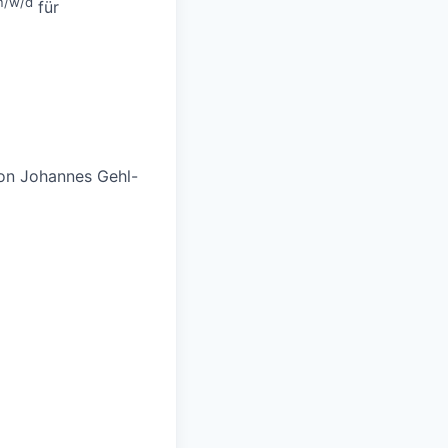
m/w/d
für
on Johannes Gehl-