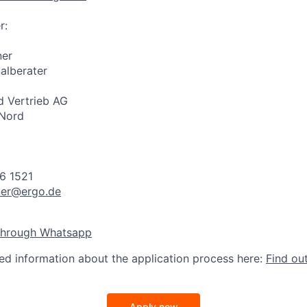
r:
ner
alberater
 Vertrieb AG
 Nord
6 1521
ner@ergo.de
through Whatsapp
led information about the application process here:
Find ou
Apply now