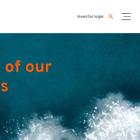
Investor login
 of our
es