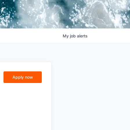
My
job
alerts
Apply now