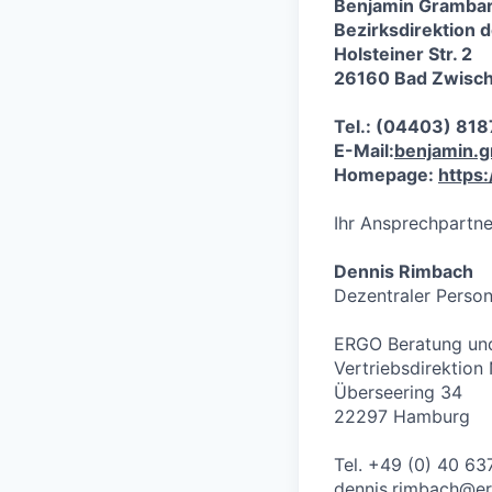
Benjamin Grambar
Bezirksdirektion 
Holsteiner Str. 2
26160 Bad Zwisc
Tel.: (04403) 818
E-Mail:
benjamin.
Homepage:
https
Ihr Ansprechpartne
Dennis Rimbach
Dezentraler Person
ERGO Beratung und
Vertriebsdirektion
Überseering 34
22297 Hamburg
Tel. +49 (0) 40 6
dennis.rimbach@e