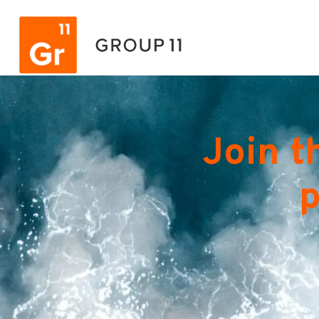
Join t
p