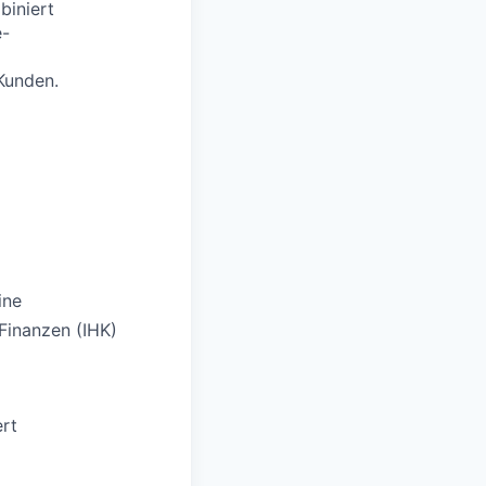
biniert
e-
Kunden.
ine
Finanzen (IHK)
ert