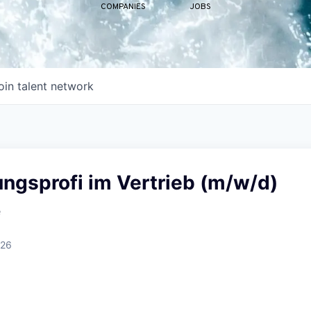
COMPANIES
JOBS
oin talent network
ngsprofi im Vertrieb (m/w/d)
e
026