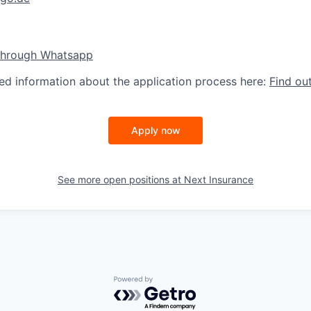
through Whatsapp
led information about the application process here:
Find ou
Apply now
See more open positions at
Next Insurance
Powered by Getro.com