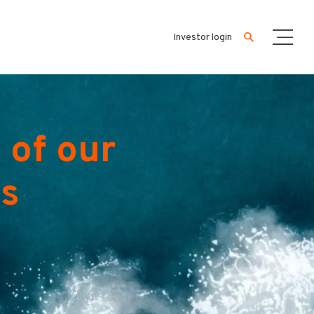
Investor login
 of our
es