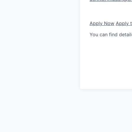
Apply Now
Apply 
You can find detai