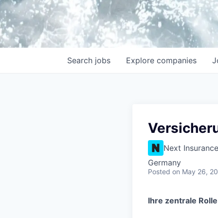
Search
jobs
Explore
companies
J
Versicheru
Next Insuranc
Germany
Posted
on May 26, 2
Ihre zentrale Rolle