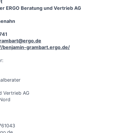
t
der ERGO Beratung und Vertrieb AG
henahn
741
grambart@ergo.de
://benjamin-grambart.ergo.de/
r:
alberater
 Vertrieb AG
 Nord
3761043
rgo.de