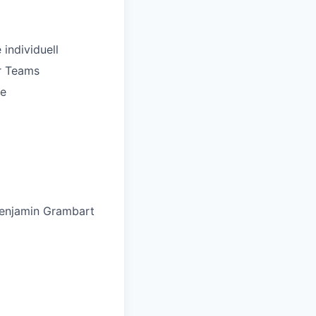
individuell
er Teams
ve
Benjamin Grambart