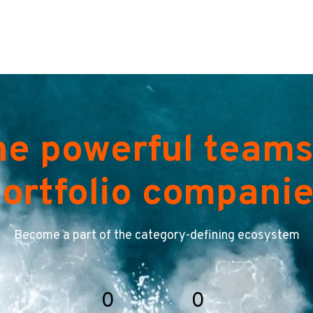
he powerful teams
ortfolio compani
Become a part of the category-defining ecosystem
0
0