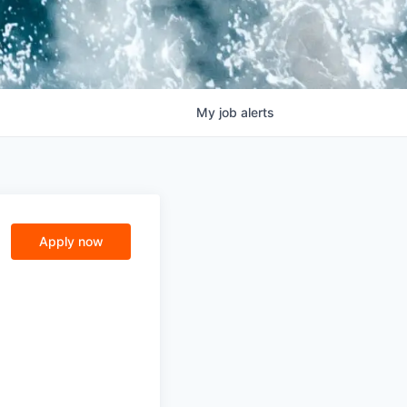
My
job
alerts
Apply now