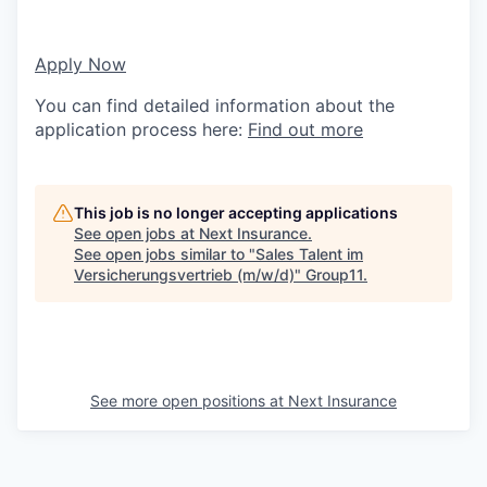
Apply Now
You can find detailed information about the
application process here:
Find out more
This job is no longer accepting applications
See open jobs at
Next Insurance
.
See open jobs similar to "
Sales Talent im
Versicherungsvertrieb (m/w/d)
"
Group11
.
See more open positions at
Next Insurance