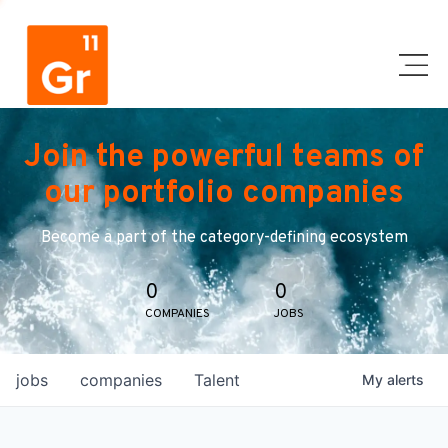
Join the powerful teams of
our portfolio companies
Become a part of the category-defining ecosystem
0
0
COMPANIES
JOBS
jobs
companies
Talent
My
alerts