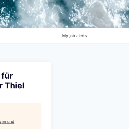
My
job
alerts
 für
 Thiel
ngen und