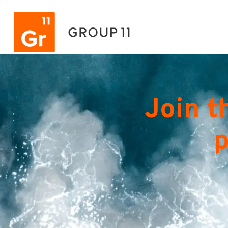
Join t
p