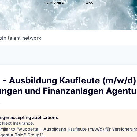
COMPANIES
JOBS
oin talent network
 - Ausbildung Kaufleute (m/w/d)
ungen und Finanzanlagen Agentur
e
longer accepting applications
t
Next Insurance
.
milar to "
Wuppertal - Ausbildung Kaufleute (m/w/d) für Versicheru
gentur Thiel
"
Group11
.