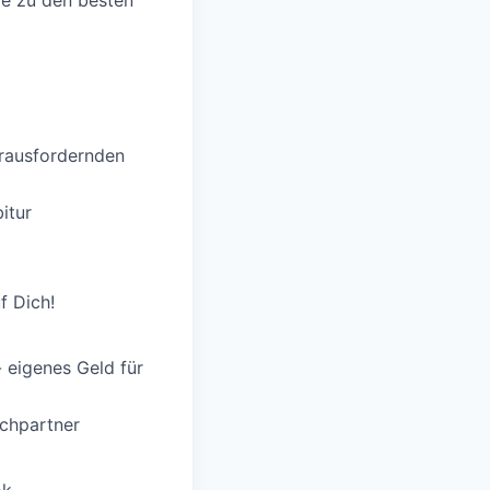
ie zu den besten
erausfordernden
itur
f Dich!
 eigenes Geld für
chpartner