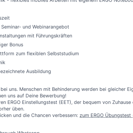
ik - flexibles mobiles Arbeiten mit eigenem ERGO Notebo
szeit
 Seminar- und Webinarangebot
nstaltungen mit Führungskräften
iger Bonus
ttform zum flexiblen Selbststudium
nik
ezeichnete Ausbildung
 bei uns. Menschen mit Behinderung werden bei gleicher E
reuen uns auf Deine Bewerbung!
ren ERGO Einstellungstest (EET), der bequem von Zuhause on
orher üben.
licken und die Chancen verbessern:
zum ERGO Übungstest