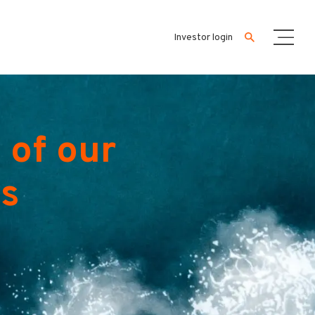
Investor login
 of our
es