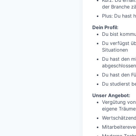
Kurz: Du erhäl
der Branche zä
Plus: Du hast
Dein Profil:
Du bist kommun
Du verfügst üb
Situationen
Du hast den mi
abgeschlossen
Du hast den Fü
Du studierst b
Unser Angebot:
Vergütung von 
eigene Träume
Wertschätzend
Mitarbeitereve