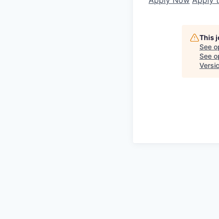
Apply Now
Apply 
This 
See o
See op
Versi