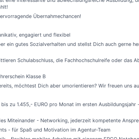
tst eine interessante und abwechslungsreiche Ausbildung, d
hlt!
 hervorragende Übernahmechancen!
ikativ, engagiert und flexibel
er ein gutes Sozialverhalten und stellst Dich auch gerne h
ttleren Schulabschluss, die Fachhochschulreife oder das Ab
hrerschein Klasse B
ereits, möchtest Dich aber umorientieren? Wir freuen uns au
bis zu 1.455,- EURO pro Monat im ersten Ausbildungsjahr -
es Miteinander - Networking, jederzeit kompetente Anspre
nts - für Spaß und Motivation im Agentur-Team