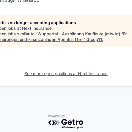
through Whatsapp
job is no longer accepting applications
pen jobs at
Next Insurance
.
en jobs similar to "
Wuppertal - Ausbildung Kaufleute (m/w/d) für
cherungen und Finanzanlagen Agentur Thiel
"
Group11
.
See more open positions at
Next Insurance
Powered by Getro.com