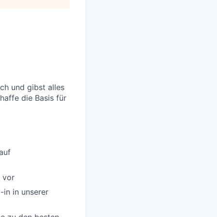
h und gibst alles
affe die Basis für
t
auf
 vor
-in in unserer