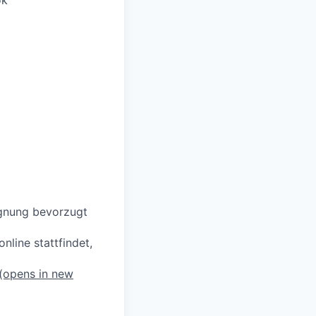
ok
ignung bevorzugt
line stattfindet,
(opens in new