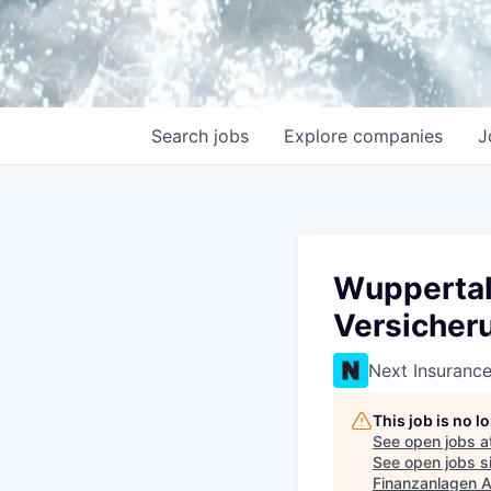
Search
jobs
Explore
companies
J
Wuppertal
Versicher
Next Insuranc
This job is no 
See open jobs a
See open jobs si
Finanzanlagen A