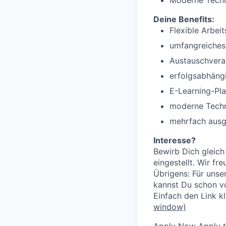
Moderne Techn
Deine Benefits:
Flexible Arbeit
umfangreiches
Austauschvera
erfolgsabhäng
E-Learning-Pla
moderne Tech
mehrfach ausg
Interesse?
Bewirb Dich gleich
eingestellt. Wir f
Übrigens: Für unse
kannst Du schon v
Einfach den Link k
window)