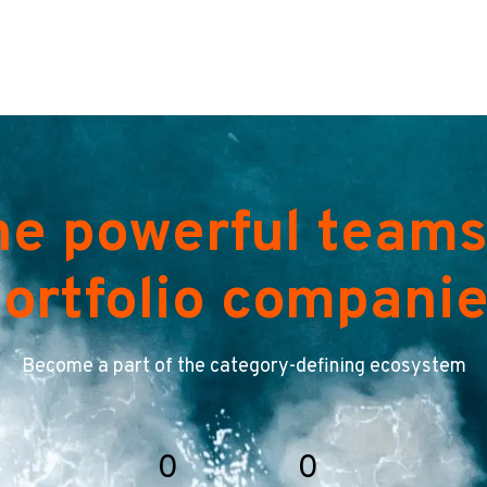
he powerful teams
ortfolio compani
Become a part of the category-defining ecosystem
0
0