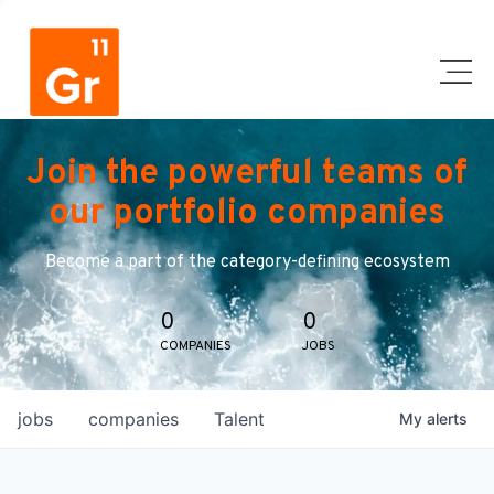
Join the powerful teams of
our portfolio companies
Become a part of the category-defining ecosystem
0
0
COMPANIES
JOBS
jobs
companies
Talent
My
alerts