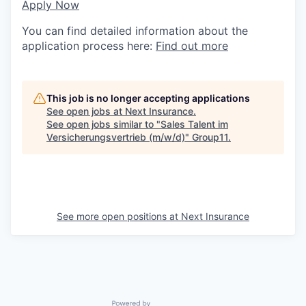
Apply Now
You can find detailed information about the
application process here:
Find out more
This job is no longer accepting applications
See open jobs at
Next Insurance
.
See open jobs similar to "
Sales Talent im
Versicherungsvertrieb (m/w/d)
"
Group11
.
See more open positions at
Next Insurance