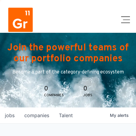
Join the powerful teams of
our portfolio companies
Become a part of the category-defining ecosystem
0
0
COMPANIES
JOBS
jobs
companies
Talent
My
alerts