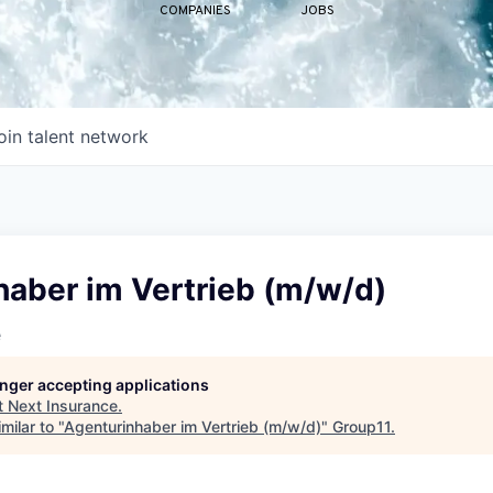
COMPANIES
JOBS
oin talent network
haber im Vertrieb (m/w/d)
e
longer accepting applications
t
Next Insurance
.
milar to "
Agenturinhaber im Vertrieb (m/w/d)
"
Group11
.