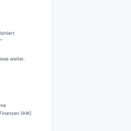
biniert
e-
ese weiter.
ine
Finanzen (IHK)