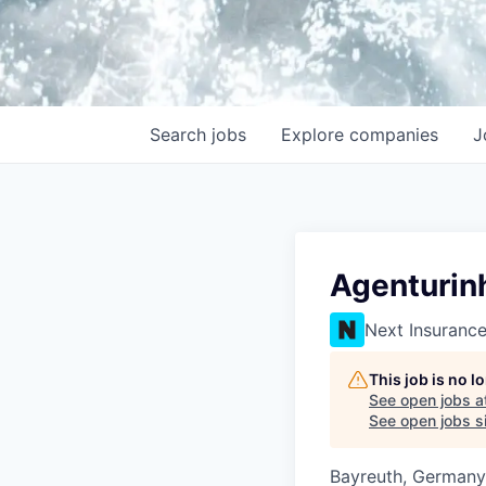
Search
jobs
Explore
companies
J
Agenturin
Next Insuranc
This job is no 
See open jobs a
See open jobs si
Bayreuth, Germany