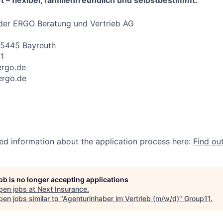
t – flexibel, familienfreundlich und selbstbestimmt.
 der ERGO Beratung und Vertrieb AG
 95445 Bayreuth
1
rgo.de
ergo.de
led information about the application process here:
Find ou
job is no longer accepting applications
pen jobs at
Next Insurance
.
en jobs similar to "
Agenturinhaber im Vertrieb (m/w/d)
"
Group11
.