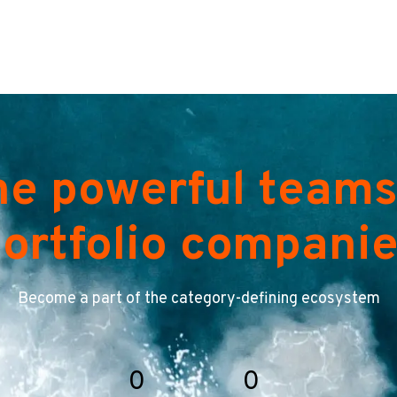
he powerful teams
ortfolio compani
Become a part of the category-defining ecosystem
0
0