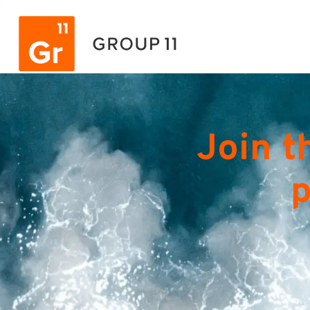
Join t
p