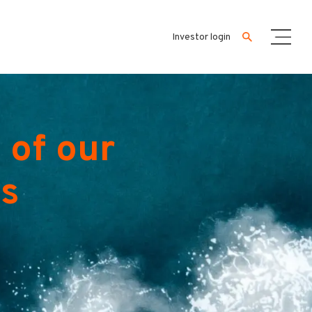
Investor login
 of our
es