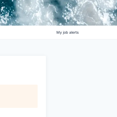
My
job
alerts