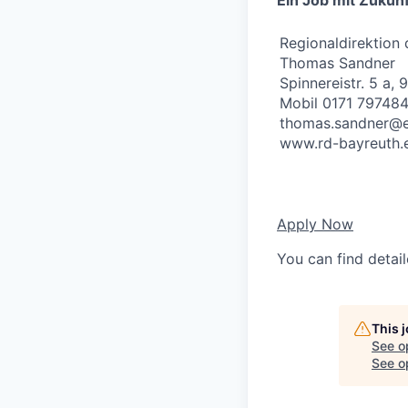
Ein Job mit Zukunf
Regionaldirektion
Thomas Sandner
Spinnereistr. 5 a,
Mobil 0171 797484
thomas.sandner@e
www.rd-bayreuth.
Apply Now
You can find detai
This 
See o
See op