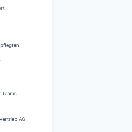
ert
pflegten
e
er Teams
ertrieb AG.