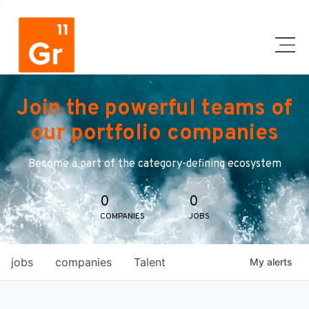
Join the powerful teams of
our portfolio companies
Become a part of the category-defining ecosystem
0
0
COMPANIES
JOBS
jobs
companies
Talent
My
alerts