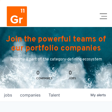
Join the powerful teams of
our portfolio companies
Become a part of the category-defining ecosystem
0
0
COMPANIES
JOBS
jobs
companies
Talent
My
alerts