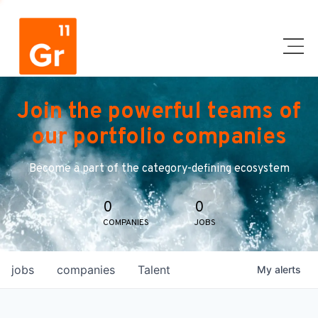
Join the powerful teams of
our portfolio companies
Become a part of the category-defining ecosystem
0
0
COMPANIES
JOBS
jobs
companies
Talent
My
alerts