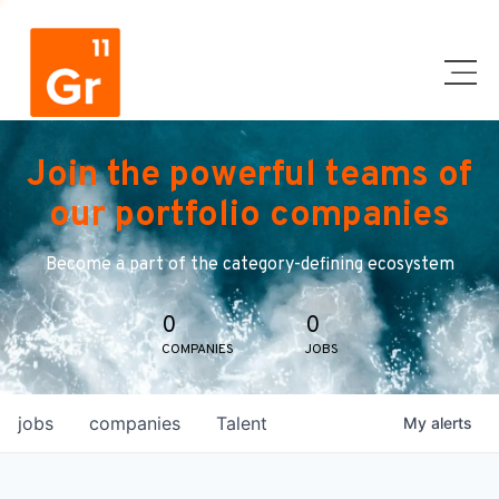
Join the powerful teams of
our portfolio companies
Become a part of the category-defining ecosystem
0
0
COMPANIES
JOBS
jobs
companies
Talent
My
alerts