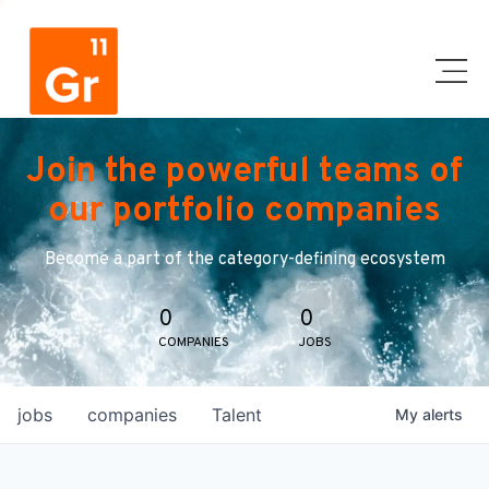
Join the powerful teams of
our portfolio companies
Become a part of the category-defining ecosystem
0
0
COMPANIES
JOBS
jobs
companies
Talent
My
alerts