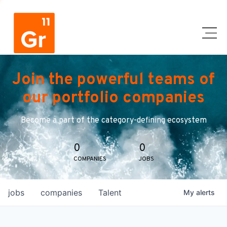
Join the powerful teams of
our portfolio companies
Become a part of the category-defining ecosystem
0
0
COMPANIES
JOBS
jobs
companies
Talent
My
alerts