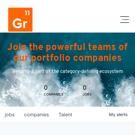
Join the powerful teams of
our portfolio companies
Become a part of the category-defining ecosystem
0
0
COMPANIES
JOBS
jobs
companies
Talent
My
alerts