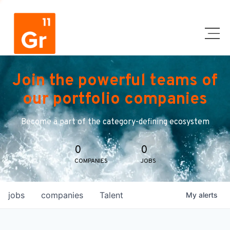
Join the powerful teams of
our portfolio companies
Become a part of the category-defining ecosystem
0
0
COMPANIES
JOBS
jobs
companies
Talent
My
alerts