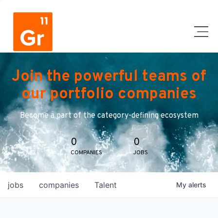
Join the powerful teams of
our portfolio companies
Become a part of the category-defining ecosystem
0
0
COMPANIES
JOBS
jobs
companies
Talent
My
alerts