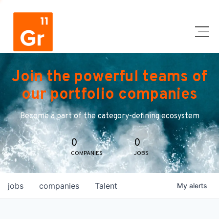
Join the powerful teams of
our portfolio companies
Become a part of the category-defining ecosystem
0
0
COMPANIES
JOBS
jobs
companies
Talent
My
alerts