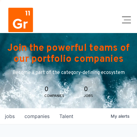
Join the powerful teams of
our portfolio companies
Become a part of the category-defining ecosystem
0
0
COMPANIES
JOBS
jobs
companies
Talent
My
alerts