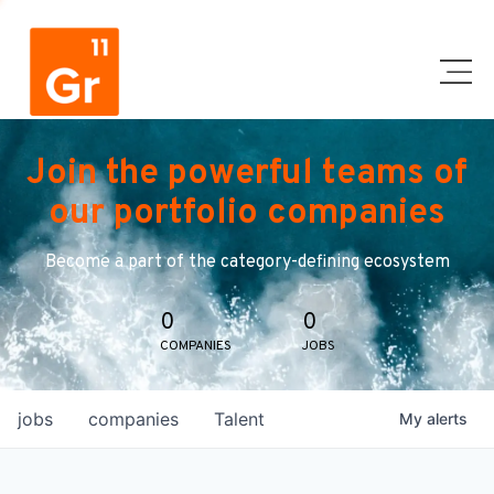
Join the powerful teams of
our portfolio companies
Become a part of the category-defining ecosystem
0
0
COMPANIES
JOBS
jobs
companies
Talent
My
alerts