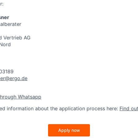
r:
sner
alberater
 Vertrieb AG
 Nord
803189
ner@ergo.de
through Whatsapp
led information about the application process here:
Find ou
Apply now