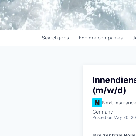
Search
jobs
Explore
companies
J
Innendien
(m/w/d)
Next Insuranc
Germany
Posted
on May 26, 2
Ihre zentrale Rolle