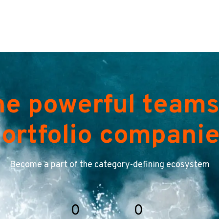
he powerful teams
ortfolio compani
Become a part of the category-defining ecosystem
0
0