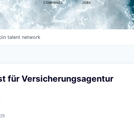
COMPANIES
JOBS
oin talent network
st für Versicherungsagentur
e
026