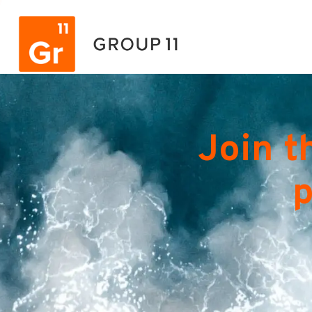
Join t
p