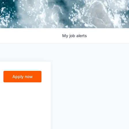
My
job
alerts
Apply now