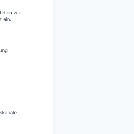
ellen wir
 ein.
uung
skanäle