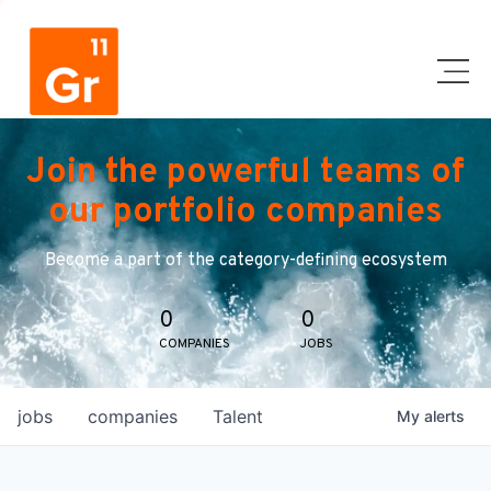
Join the powerful teams of
our portfolio companies
Become a part of the category-defining ecosystem
0
0
COMPANIES
JOBS
jobs
companies
Talent
My
alerts