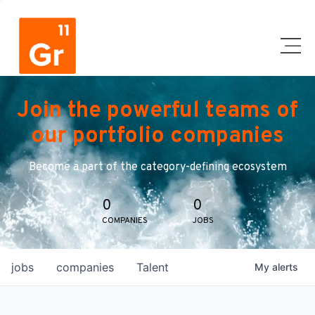
Join the powerful teams of
our portfolio companies
Become a part of the category-defining ecosystem
0
0
COMPANIES
JOBS
jobs
companies
Talent
My
alerts