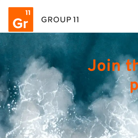
Join t
p