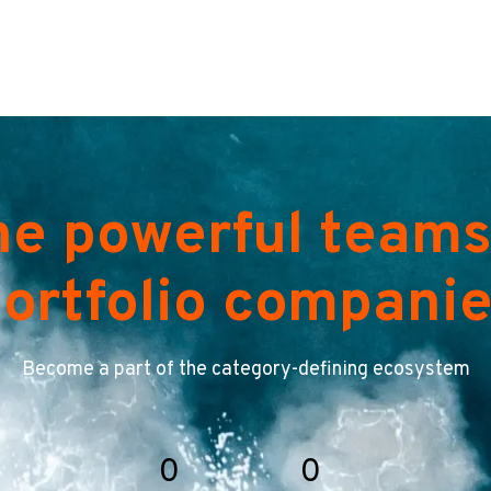
he powerful teams
ortfolio compani
Become a part of the category-defining ecosystem
0
0