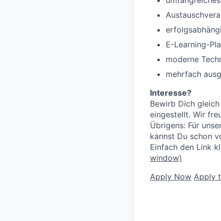
umfangreiches
Austauschvera
erfolgsabhäng
E-Learning-Pla
moderne Tech
mehrfach ausg
Interesse?
Bewirb Dich gleich
eingestellt. Wir f
Übrigens: Für unse
kannst Du schon v
Einfach den Link k
window)
Apply Now
Apply 