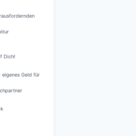
erausfordernden
itur
f Dich!
 eigenes Geld für
chpartner
ok