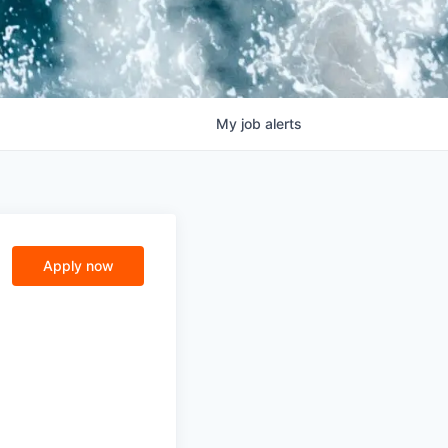
My
job
alerts
Apply now