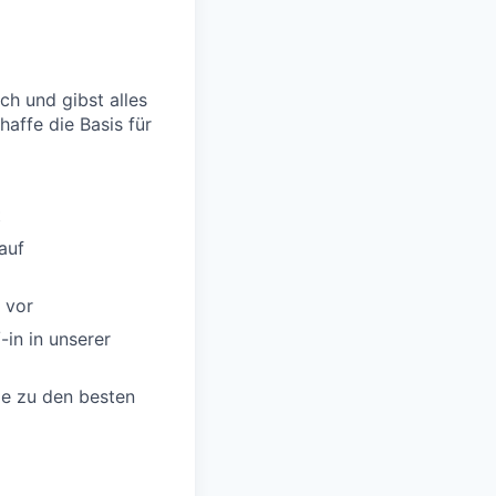
h und gibst alles
affe die Basis für
t
auf
 vor
-in in unserer
ie zu den besten