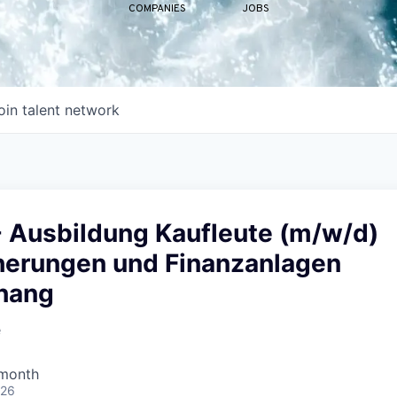
COMPANIES
JOBS
oin talent network
 Ausbildung Kaufleute (m/w/d)
cherungen und Finanzanlagen
hang
e
 month
026