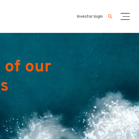
Investor login
 of our
es