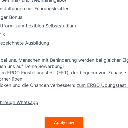
 Seminar- und Webinarangebot
nstaltungen mit Führungskräften
iger Bonus
ttform zum flexiblen Selbststudium
nik
ezeichnete Ausbildung
 bei uns. Menschen mit Behinderung werden bei gleicher E
reuen uns auf Deine Bewerbung!
ren ERGO Einstellungstest (EET), der bequem von Zuhause on
orher üben.
licken und die Chancen verbessern:
zum ERGO Übungstest
through Whatsapp
Apply now