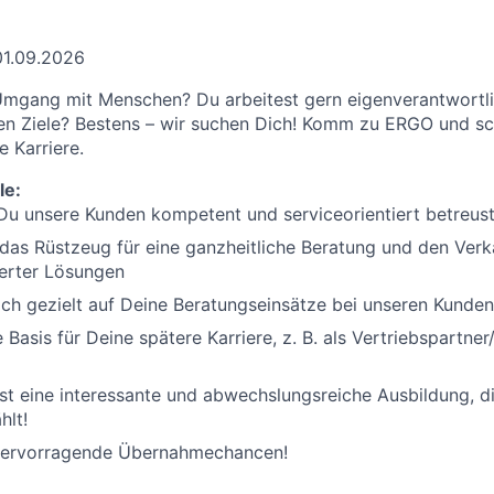
01.09.2026
mgang mit Menschen? Du arbeitest gern eigenverantwortlic
hen Ziele? Bestens – wir suchen Dich! Komm zu ERGO und sch
e Karriere.
le:
 Du unsere Kunden kompetent und serviceorientiert betreus
as Rüstzeug für eine ganzheitliche Beratung und den Verk
erter Lösungen
ich gezielt auf Deine Beratungseinsätze bei unseren Kunden
 Basis für Deine spätere Karriere, z. B. als Vertriebspartner/
tst eine interessante und abwechslungsreiche Ausbildung, d
hlt!
 hervorragende Übernahmechancen!