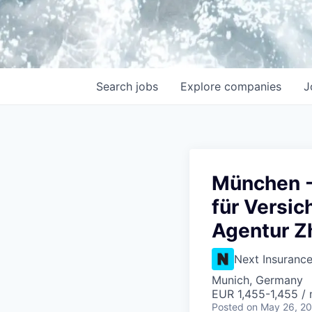
Search
jobs
Explore
companies
J
München -
für Versi
Agentur Z
Next Insuranc
Munich, Germany
EUR 1,455-1,455 /
Posted
on May 26, 2