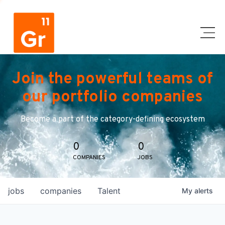
Join the powerful teams of
our portfolio companies
Become a part of the category-defining ecosystem
0
0
COMPANIES
JOBS
jobs
companies
Talent
My
alerts