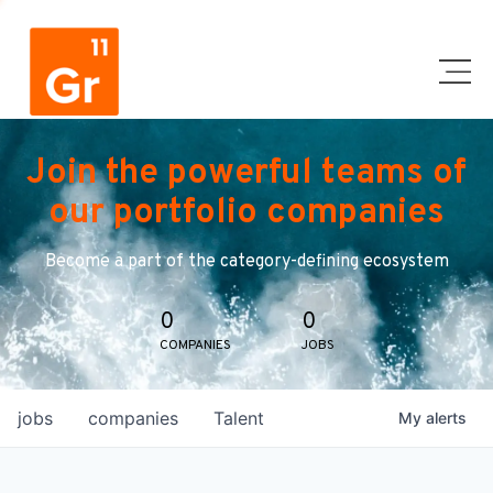
Join the powerful teams of
our portfolio companies
Become a part of the category-defining ecosystem
0
0
COMPANIES
JOBS
jobs
companies
Talent
My
alerts