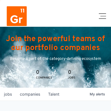
Join the powerful teams of
our portfolio companies
Become a part of the category-defining ecosystem
0
0
COMPANIES
JOBS
jobs
companies
Talent
My
alerts