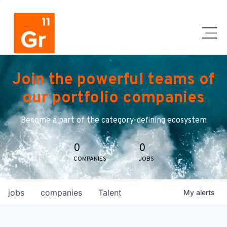
Join the powerful teams of
our portfolio companies
Become a part of the category-defining ecosystem
0
0
COMPANIES
JOBS
jobs
companies
Talent
My
alerts