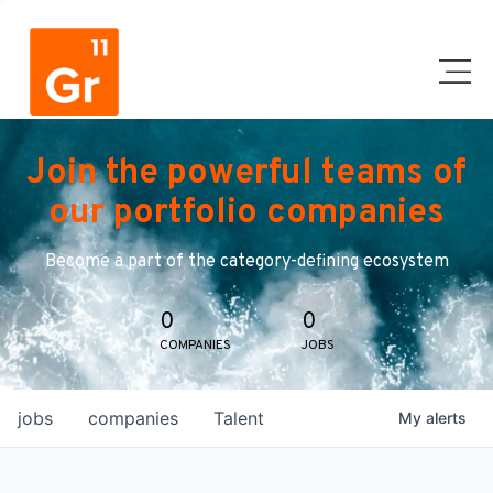
Join the powerful teams of
our portfolio companies
Become a part of the category-defining ecosystem
0
0
COMPANIES
JOBS
jobs
companies
Talent
My
alerts